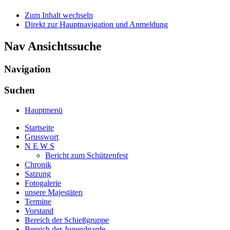
Zum Inhalt wechseln
Direkt zur Hauptnavigation und Anmeldung
Nav Ansichtssuche
Navigation
Suchen
Hauptmenü
Startseite
Grusswort
N E W S
Bericht zum Schützenfest
Chronik
Satzung
Fotogalerie
unsere Majestäten
Termine
Vorstand
Bereich der Schießgruppe
Bereich der Jugendgarde